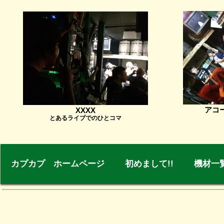
アコ
XXXX
とあるライブでのひとコマ
カプカプ ホームページ
初めまして!!
機材一